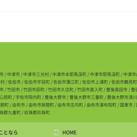
市 / 中津市 / 中津市三光村 / 中津市本耶馬渓町 / 中津市耶馬渓町 / 中津市山
/ 佐伯市 / 佐伯市宇目町 / 佐伯市蒲江町 / 佐伯市上浦町 / 佐伯市鶴見町 
市 / 竹田市 / 竹田市荻町 / 竹田市久住町 / 竹田市直入町 / 豊後高田市 / 
安心院町 / 宇佐市院内町 / 豊後大野市 / 豊後大野市三重町 / 豊後大野市清川
 / 由布市 / 由布市挾間町 / 由布市庄内町 / 由布市湯布院町 / 国東市 /
玖珠郡九重町 / 玖珠郡玖珠町
ことなら
HOME