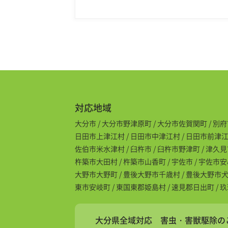
対応地域
大分市 / 大分市野津原町 / 大分市佐賀関町 / 別府
日田市上津江村 / 日田市中津江村 / 日田市前津江村 
佐伯市米水津村 / 臼杵市 / 臼杵市野津町 / 津久見
杵築市大田村 / 杵築市山香町 / 宇佐市 / 宇佐市
大野市大野町 / 豊後大野市千歳村 / 豊後大野市犬飼町
東市安岐町 / 東国東郡姫島村 / 速見郡日出町 / 
大分県全域対応 害虫・害獣駆除の