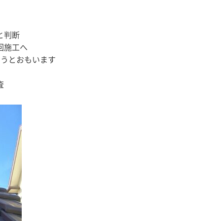
と判断
回施工へ
ようとおもいます
査