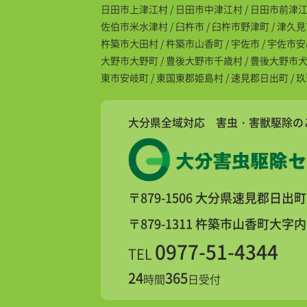
日田市上津江村 / 日田市中津江村 / 日田市前津江村 
佐伯市米水津村 / 臼杵市 / 臼杵市野津町 / 津久見
杵築市大田村 / 杵築市山香町 / 宇佐市 / 宇佐市
大野市大野町 / 豊後大野市千歳村 / 豊後大野市犬飼町
東市安岐町 / 東国東郡姫島村 / 速見郡日出町 / 
大分県全域対応 害虫・害獣駆除の
〒879-1506
大分県速見郡日出町
〒879-1311
杵築市山香町大字内河野
0977-51-4344
TEL
24
365
時間
日受付