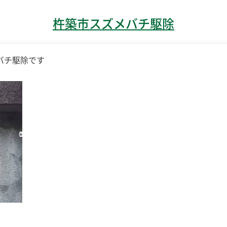
杵築市スズメバチ駆除
バチ駆除です