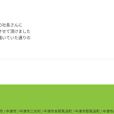
の社長さんに
させて頂けました
描いていた通りの
市 / 中津市 / 中津市三光村 / 中津市本耶馬渓町 / 中津市耶馬渓町 / 中津市山